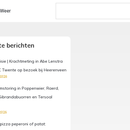
Weer
e berichten
isie | Krachtmeting in Abe Lenstra
C Twente op bezoek bij Heerenveen
2026
omstoring in Poppenwier, Raerd,
ibrandabuorren en Tersoal
2026
pizza peperoni of patat: