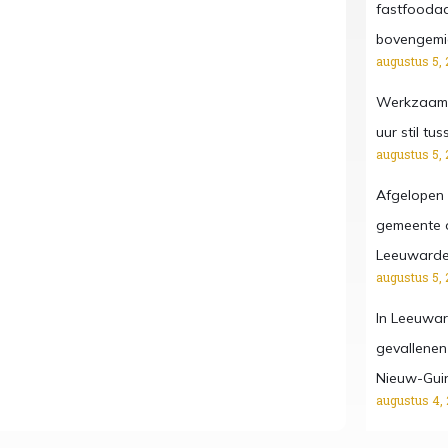
fastfooda
bovengemi
augustus 5, 
Werkzaamh
uur stil t
augustus 5, 
Afgelopen
gemeente o
Leeuward
augustus 5, 
In Leeuwar
gevallenen
Nieuw-Gui
augustus 4,