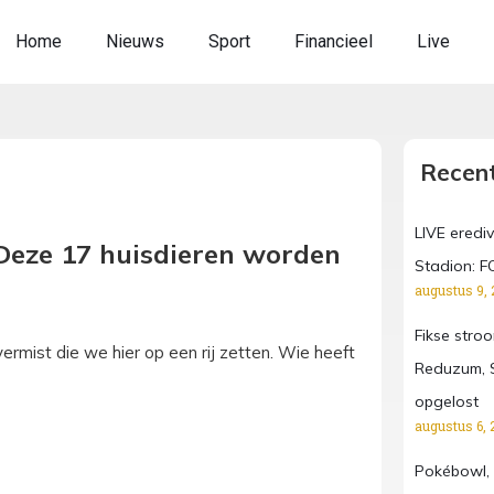
Home
Nieuws
Sport
Financieel
Live
Recent
LIVE erediv
? Deze 17 huisdieren worden
Stadion: F
augustus 9, 
Fikse stro
rmist die we hier op een rij zetten. Wie heeft
Reduzum, S
opgelost
augustus 6, 
Pokébowl, 