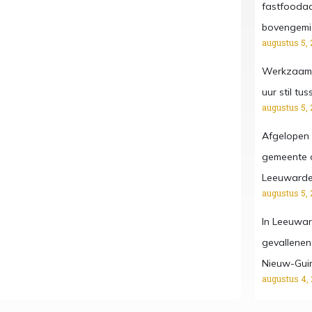
fastfooda
bovengemi
augustus 5, 
Werkzaamh
uur stil t
augustus 5, 
Afgelopen
gemeente o
Leeuward
augustus 5, 
In Leeuwar
gevallenen
Nieuw-Gui
augustus 4,