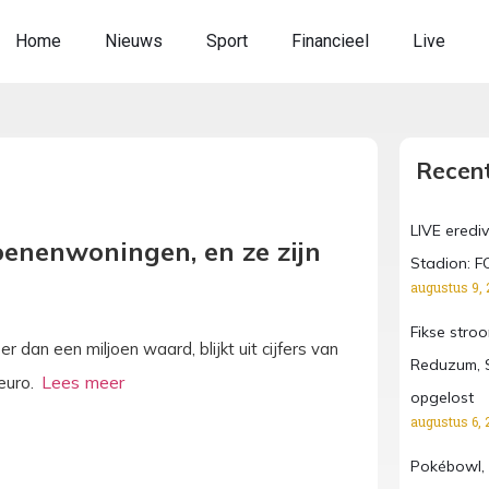
Home
Nieuws
Sport
Financieel
Live
Recent
LIVE erediv
oenenwoningen, en ze zijn
Stadion: F
augustus 9, 
Fikse stro
 dan een miljoen waard, blijkt uit cijfers van
Reduzum, S
euro.
opgelost
augustus 6, 
Pokébowl, 