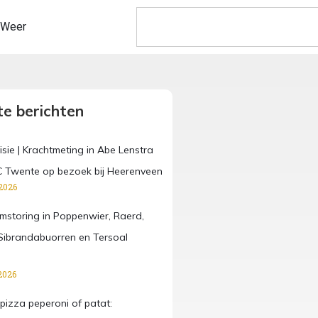
Weer
e berichten
isie | Krachtmeting in Abe Lenstra
C Twente op bezoek bij Heerenveen
2026
omstoring in Poppenwier, Raerd,
ibrandabuorren en Tersoal
2026
pizza peperoni of patat: