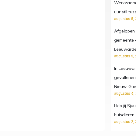
Werkzaamh
uur stil t
augustus 5, 
Afgelopen
gemeente o
Leeuward
augustus 5, 
In Leeuwar
gevallenen
Nieuw-Gui
augustus 4,
Heb jij Sju
huisdieren
augustus 2, 