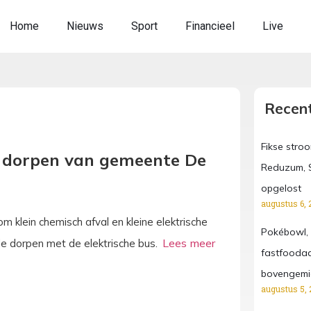
Home
Nieuws
Sport
Financieel
Live
Recent
Fikse stro
in dorpen van gemeente De
Reduzum, S
opgelost
augustus 6, 
klein chemisch afval en kleine elektrische
Pokébowl, 
de dorpen met de elektrische bus.
fastfooda
bovengemi
augustus 5, 