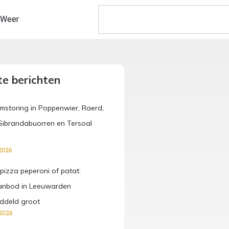
Weer
e berichten
omstoring in Poppenwier, Raerd,
ibrandabuorren en Tersoal
2026
pizza peperoni of patat:
anbod in Leeuwarden
ddeld groot
2026